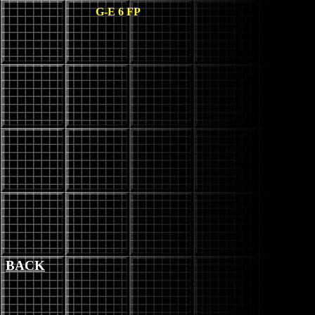
G-E 6 FP
BACK