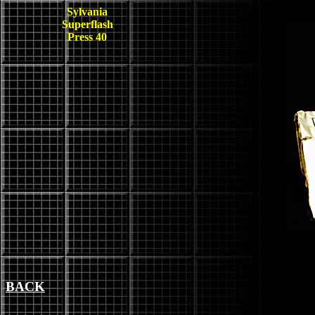
Sylvania
Superflash
Press 40
BACK